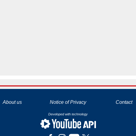
La tecnología de YouTube y Google orientada para para ayudarte monetizar tu canal y llegar a los 1000 seguidores en YouTube
About us
Notice of Privacy
Contact
Developed with technology