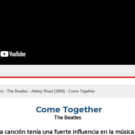
cio
›
The Beatles
›
Abbey Road (1969)
›
Come Together
Come Together
The Beatles
a canción tenía una fuerte influencia en la música